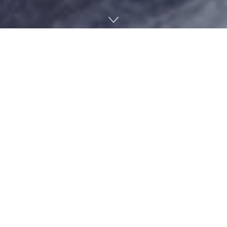
현존하는 가장 오래된 트윗이 아닌 대체성 토큰 NFT로 경매에
붙여져 결국 2021년 3월 22일 300만 달러에 낙찰됐다.
just setting up my twttr
— jack (@jack)
March 21, 2006
낙찰된 트윗은 트위터 공동 설립자이자 CEO인 잭 도시가 올린
것(just setting up my twttr )이다. 2021년 3월 5일 잭 도시는
이 트윗을 트윗 전문 경매 사이트(Valuables By Cent)에 NFT
로 출품했다. NFT는 거래 기록을 정확하게 기록하는 블록체인
방식을 이용해 소유권이 명확하게 되어 있는 디지털 자산이다.
This is not just a tweet!
I think years later people will realize the