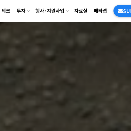
테크
투자
행사·지원사업
자료실
베타랩
SU