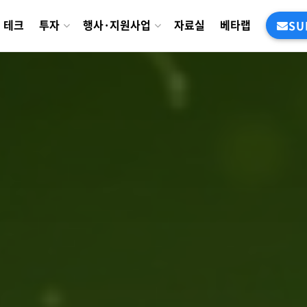
테크
투자
행사·지원사업
자료실
베타랩
SU