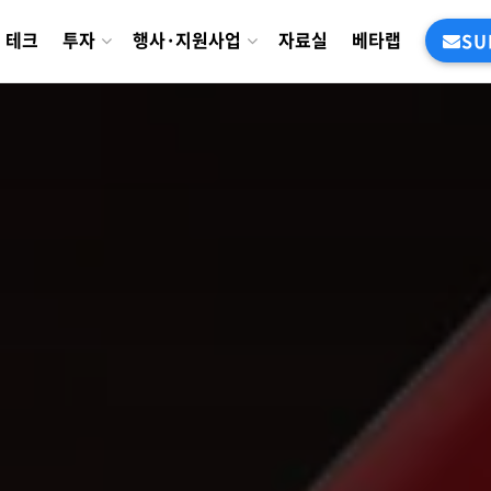
테크
투자
행사·지원사업
자료실
베타랩
SU