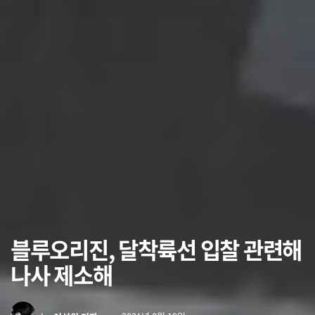
블루오리진, 달착륙선 입찰 관련해
나사 제소해