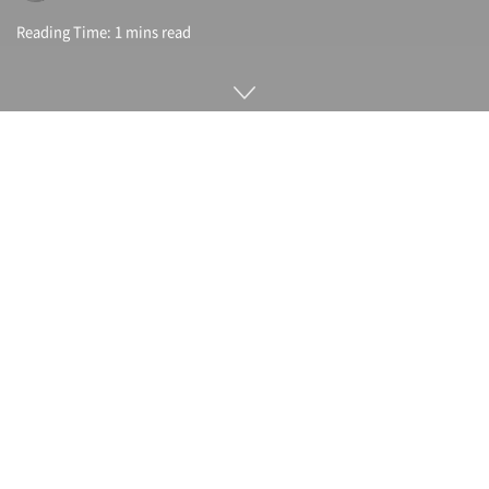
Reading Time: 1 mins read
스포티파이(Spotify)는 9월 8일(현지시간) 인기 재생 목록 기능
인 릴리즈 리더(Release Reader)를 타사 광고 스폰서에 개방
한다고 발표했다. 디스커버 위클리(Discover Weekly), 온리피