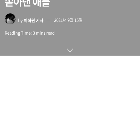
쏟아낸 애플
by
이석원 기자
2021년 9월 15일
Reading Time: 3 mins read
애플이 9월 15일 스페셜 이벤트를 열고 새로운 하드웨어 제품
군을 대거 선보였다. 이번에 선보인 제품은 6.1인치 아이폰13
프로와 아이폰13, 6.7인치인 아이폰13 프로 맥스, 5.4인치 아이
폰13 미니 등 새로운 아이폰13 시리즈. 여기에 6세대 아이패드
미니와 9세대 아이패드, 애플워치 시리즈7도 발표했다.