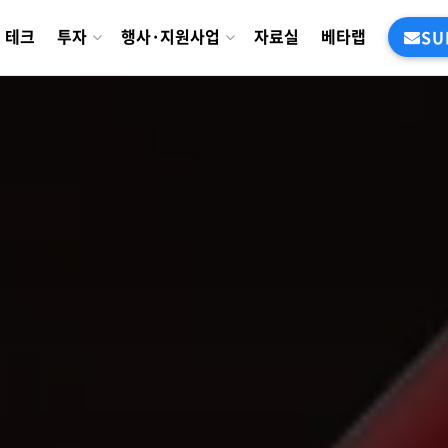
테크
투자
행사·지원사업
자료실
베타랩
SU