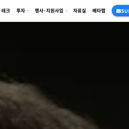
테크
투자
행사·지원사업
자료실
베타랩
SU