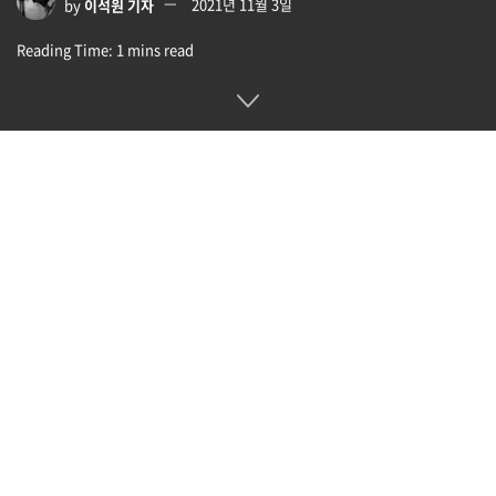
by
이석원 기자
2021년 11월 3일
Reading Time: 1 mins read
애플이 도입한 새로운 프라이버시 보호 대책이 페이스북이나 트
위터 등 SNS 각사에 2021년 하반기만 10억 달러 가까운 손실
을 초래하고 있다는 분석이 보도되고 있다.