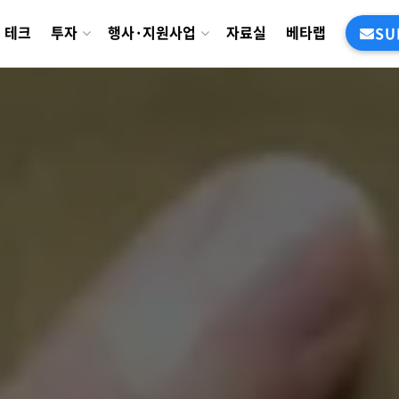
테크
투자
행사·지원사업
자료실
베타랩
SU