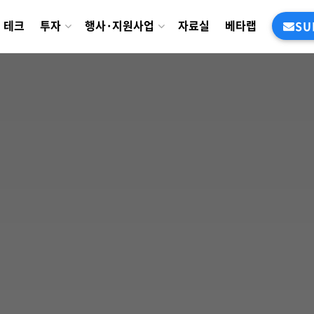
테크
투자
행사·지원사업
자료실
베타랩
SU