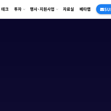
테크
투자
행사·지원사업
자료실
베타랩
SU