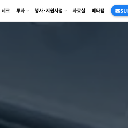
테크
투자
행사·지원사업
자료실
베타랩
SU