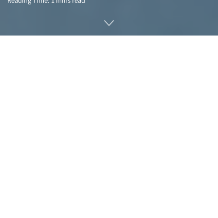
고층빌딩이나 통신탑, 풍력발전용 터빈 등과 새가 충돌하는 사
례는 상상 이상으로 많다. 미국만 따져도 연간 최대 10억 마리가
인공물과 충돌해 죽고 있는 것으로 추정되고 있다. 미국 연구팀
은 백색 소음을 발하는 음향 등대가 새와 인공물 충돌을 줄이고
많은 생명을 구할 수 있다고 주장한다.