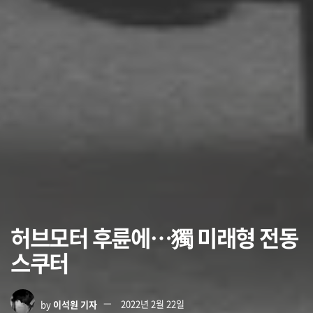
허브모터 후륜에…獨 미래형 전동
스쿠터
by
이석원 기자
2022년 2월 22일