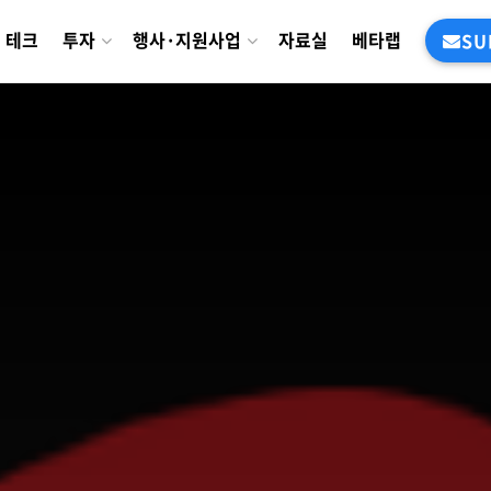
테크
투자
행사·지원사업
자료실
베타랩
SU