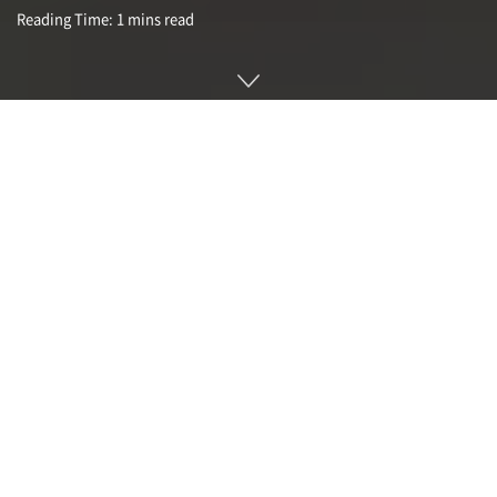
Reading Time: 1 mins read
메타버스 사업에 주력하는 메타가 모든 언어를 실시간으로 번역
하는 AI인 바벨피시(Babelfish)를 개발 중이라고 지난 2022년
2월 발표한 바 있다. 같은 프로젝트 일환으로 최신 AI 모델
NLLB-200을 공개했다. NLLB-200은 200종류에 달하는 언어