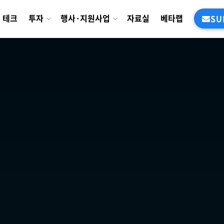
테크
투자
행사·지원사업
자료실
베타랩
SU