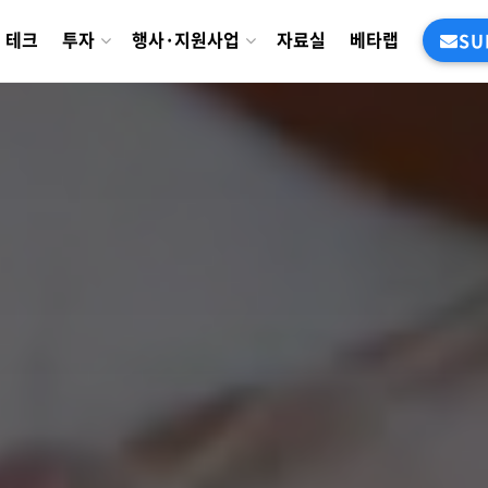
테크
투자
행사·지원사업
자료실
베타랩
SU