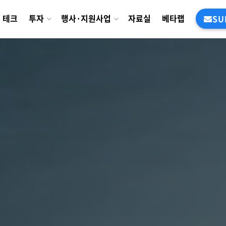
테크
투자
행사·지원사업
자료실
베타랩
SU