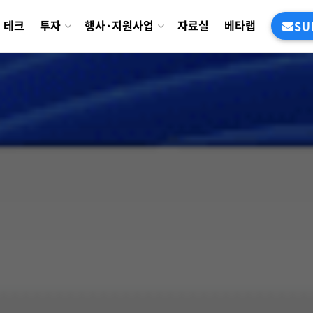
테크
투자
행사·지원사업
자료실
베타랩
SU