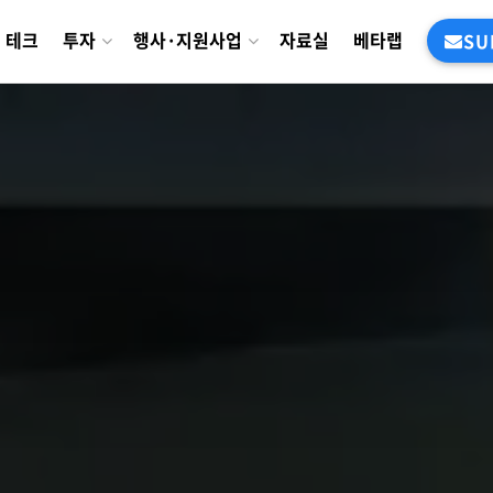
테크
투자
행사·지원사업
자료실
베타랩
SU