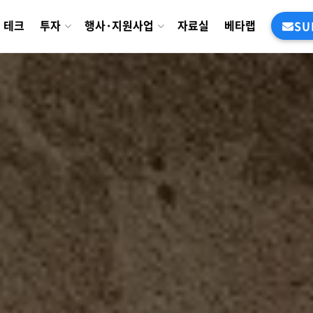
테크
투자
행사·지원사업
자료실
베타랩
SU