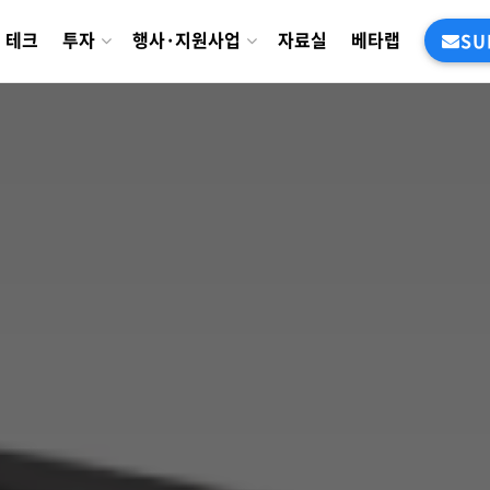
테크
투자
행사·지원사업
자료실
베타랩
SU