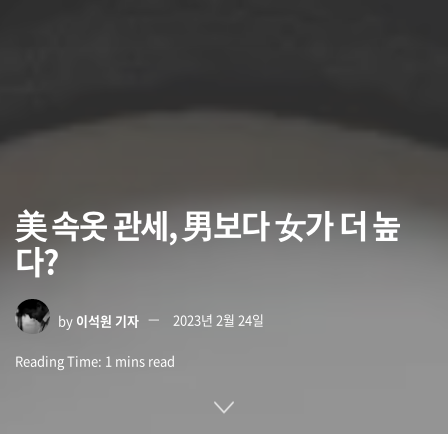
美 속옷 관세, 男보다 女가 더 높
다?
by
이석원 기자
2023년 2월 24일
Reading Time: 1 mins read