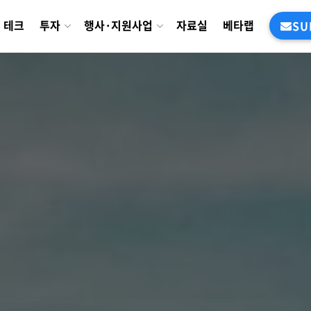
테크
투자
행사·지원사업
자료실
베타랩
SU