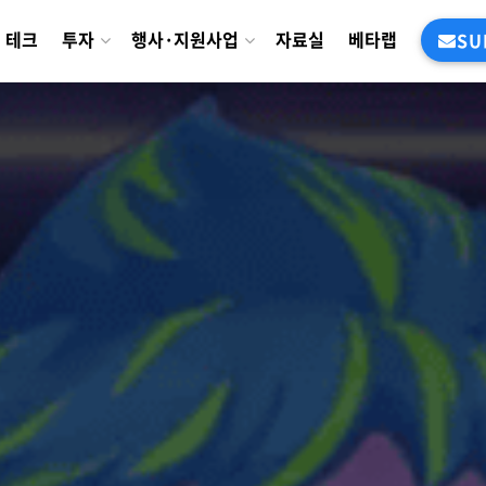
테크
투자
행사·지원사업
자료실
베타랩
SU