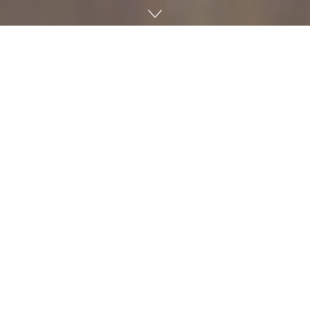
떨어진 곳에 있는 양자끼리 순간적인 정보 전달을 가능하게 하
는 웜홀을 모방할 수 있는 게 밝혀졌다. 학술지 네이처에 게재된
캘리포니아공대 물리학 연구팀 논문에 따르면 양자 얽힘, 시공
간, 양자 중력 관계는 기초 물리학에서 가장 중요한 문제 중 하
나이며 이론 연구가 활발한 분야라며 양자로 이런 아이디어를
테스트하기 위한 작은 단계를 거친 것에 흥분하고 있다고 밝히