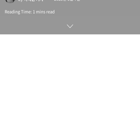
Reading Time: 1 mins read
미연방준비제도 FRB 이사회가 2023년 3월 2일 개최한 온라인
화상 회의에서 악의적 인물이 마음대로 회의에 참가해 성인물