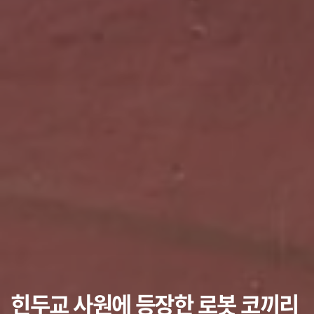
힌두교 사원에 등장한 로봇 코끼리