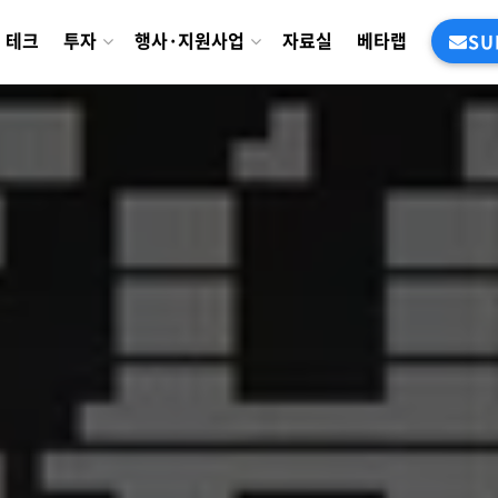
테크
투자
행사·지원사업
자료실
베타랩
SU