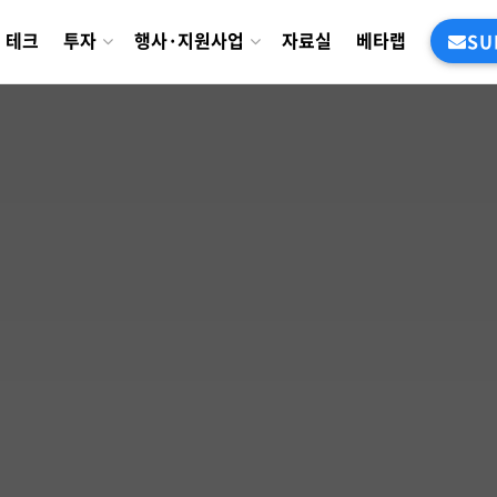
테크
투자
행사·지원사업
자료실
베타랩
SU