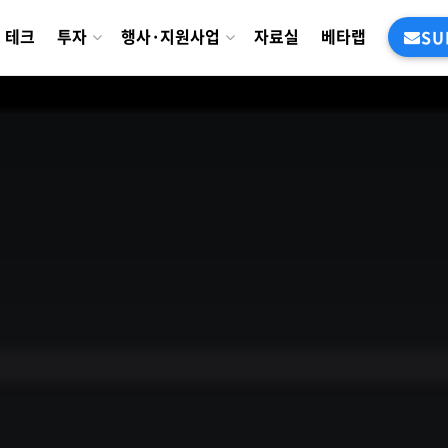
테크
투자
행사·지원사업
자료실
베타랩
SU