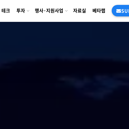
테크
투자
행사·지원사업
자료실
베타랩
SU