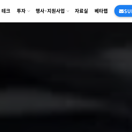
테크
투자
행사·지원사업
자료실
베타랩
SU