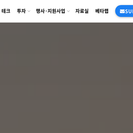
테크
투자
행사·지원사업
자료실
베타랩
SU