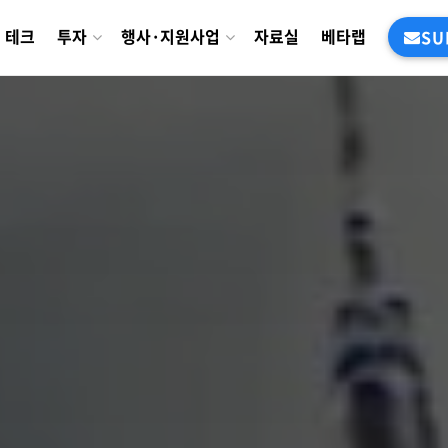
테크
투자
행사·지원사업
자료실
베타랩
SU