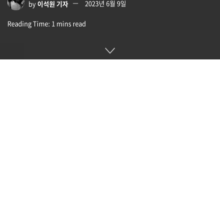
by
이석원 기자
2023년 6월 9일
Reading Time: 1 mins read
인텔이 CPU 트랜지스터 밀도 향상에 기여하는 이면 전력 공급
기술인 파워비아(PowerVia) 테스트에 성공했다고 밝혔다. 파
워비아 개발로 인텔이 내건 2030년까지 1패키지에 트랜지스터