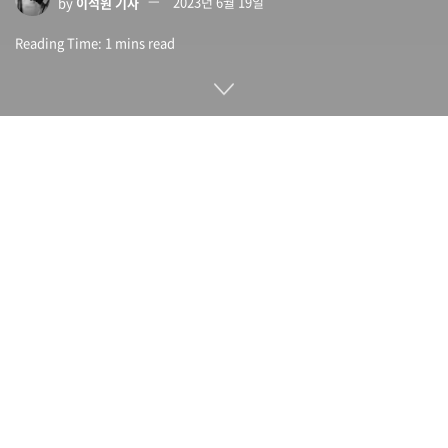
by
이석원 기자
2023년 6월 19일
Reading Time: 1 mins read
구글은 자체 채팅 AI인 바드(Bard)를 개발 중이지만 직원이 채
팅 AI를 사용하는 것에 대해 임원진이 경고를 했다는 보도가 나
왔다.