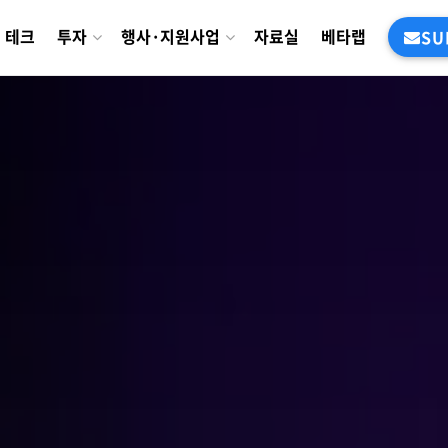
테크
투자
행사·지원사업
자료실
베타랩
SU