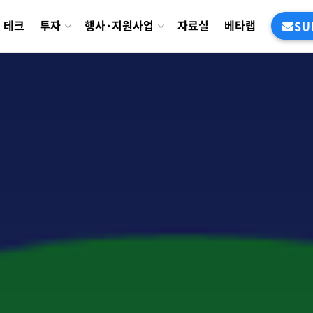
테크
투자
행사·지원사업
자료실
베타랩
SU