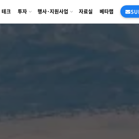
테크
투자
행사·지원사업
자료실
베타랩
SU