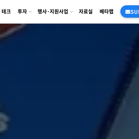
테크
투자
행사·지원사업
자료실
베타랩
SU