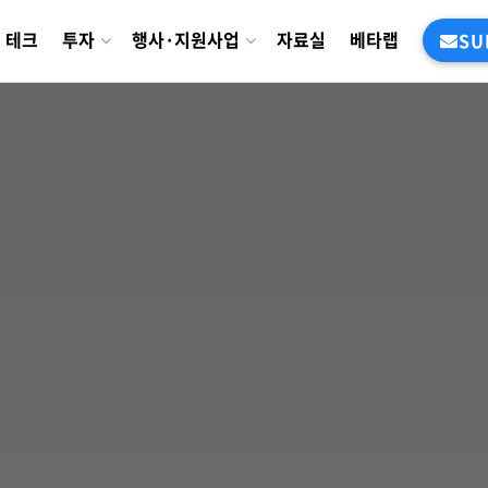
테크
투자
행사·지원사업
자료실
베타랩
SU