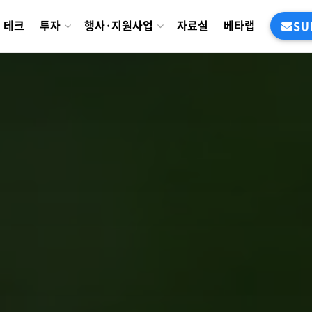
테크
투자
행사·지원사업
자료실
베타랩
SU