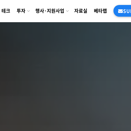
테크
투자
행사·지원사업
자료실
베타랩
SU