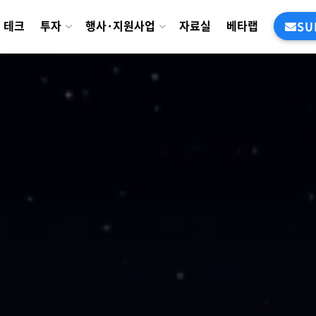
테크
투자
행사·지원사업
자료실
베타랩
SU