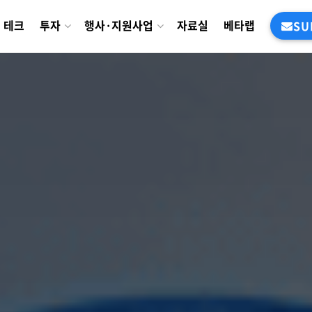
테크
투자
행사·지원사업
자료실
베타랩
SU