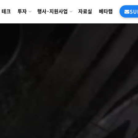
테크
투자
행사·지원사업
자료실
베타랩
SU